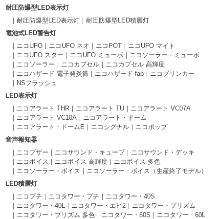
耐圧防爆型LED表示灯
耐圧防爆型LED表示灯
耐圧防爆型LED積層灯
電池式LED警告灯
ニコUFO
ニコUFO ネオ
ニコPOT
ニコUFO マイト
ニコUFO スター
ニコUFO ミューボ
ニコソーラー・ミューボ
ニコソーラー
ニコカプセル
ニコカプセル 高輝度
ニコハザード 電子発炎筒
ニコハザード fab
ニコブリンカー
NSフラッシュ
LED表示灯
ニコアラート THR
ニコアラート TU
ニコアラート VC07A
ニコアラート VC10A
ニコアラート・ドーム
ニコアラート・ドームE
ニコシグナル
ニコポップ
音声報知器
ニコブザー
ニコサウンド・キューブ
ニコサウンド・デッキ
ニコボイス
ニコボイス 高輝度
ニコボイス 多色
ニコソーラー・ボイス
ニコソーラー・ボイス（生産終了モデル）
LED積層灯
ニコプチ
ニコタワー・プチ
ニコタワー・40S
ニコタワー・40L
ニコタワー・エピ2
ニコタワー・プリズム
ニコタワー・プリズム 多色
ニコタワー・60S
ニコタワー・60L