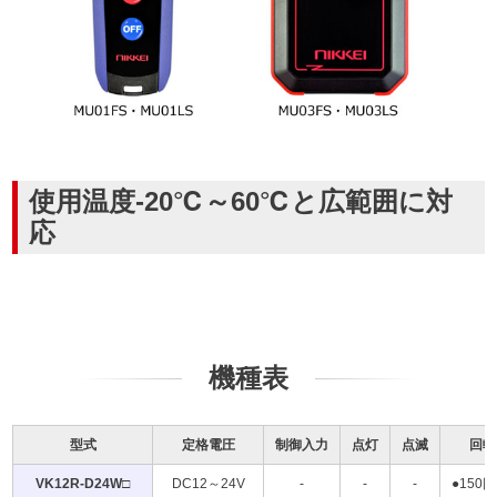
使用温度-20℃～60℃と広範囲に対
応
機種表
型式
定格電圧
制御入力
点灯
点滅
回転
VK12R-D24W□
DC12～24V
-
-
-
●150回