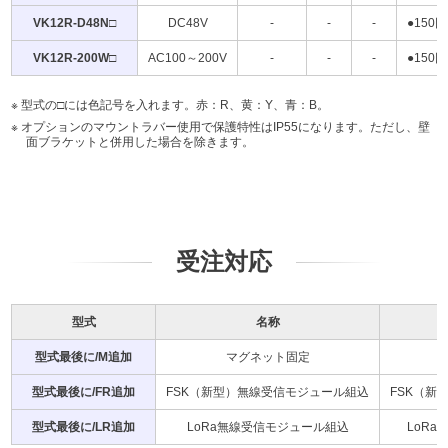
VK12R-D48N□
DC48V
-
-
-
●150回
VK12R-200W□
AC100～200V
-
-
-
●150回
型式の□には色記号を入れます。赤：R、黄：Y、青：B。
オプションのマウントラバー使用で保護特性はIP55になります。ただし、壁
面ブラケットと併用した場合を除きます。
受注対応
型式
名称
型式最後に/M追加
マグネット固定
型式最後に/FR追加
FSK（新型）無線受信モジュール組込
FSK（新
型式最後に/LR追加
LoRa無線受信モジュール組込
LoR