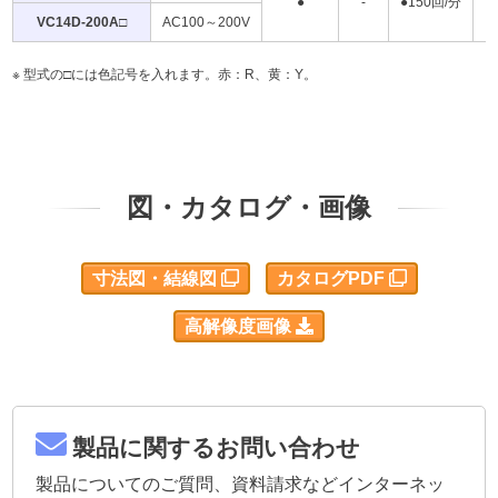
●
-
●150回/分
●
VC14D-200A□
AC100～200V
型式の□には色記号を入れます。赤：R、黄：Y。
図・カタログ・画像
寸法図・結線図
カタログPDF
高解像度画像
製品に関するお問い合わせ
製品についてのご質問、資料請求などインターネッ