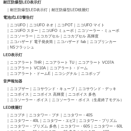
耐圧防爆型LED表示灯
耐圧防爆型LED表示灯
耐圧防爆型LED積層灯
電池式LED警告灯
ニコUFO
ニコUFO ネオ
ニコPOT
ニコUFO マイト
ニコUFO スター
ニコUFO ミューボ
ニコソーラー・ミューボ
ニコソーラー
ニコカプセル
ニコカプセル 高輝度
ニコハザード 電子発炎筒
ニコハザード fab
ニコブリンカー
NSフラッシュ
LED表示灯
ニコアラート THR
ニコアラート TU
ニコアラート VC07A
ニコアラート VC10A
ニコアラート・ドーム
ニコアラート・ドームE
ニコシグナル
ニコポップ
音声報知器
ニコブザー
ニコサウンド・キューブ
ニコサウンド・デッキ
ニコボイス
ニコボイス 高輝度
ニコボイス 多色
ニコソーラー・ボイス
ニコソーラー・ボイス（生産終了モデル）
LED積層灯
ニコプチ
ニコタワー・プチ
ニコタワー・40S
ニコタワー・40L
ニコタワー・エピ2
ニコタワー・プリズム
ニコタワー・プリズム 多色
ニコタワー・60S
ニコタワー・60L