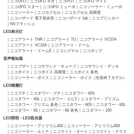
ニコUFO
ニコUFO ネオ
ニコPOT
ニコUFO マイト
ニコUFO スター
ニコUFO ミューボ
ニコソーラー・ミューボ
ニコソーラー
ニコカプセル
ニコカプセル 高輝度
ニコハザード 電子発炎筒
ニコハザード fab
ニコブリンカー
NSフラッシュ
LED表示灯
ニコアラート THR
ニコアラート TU
ニコアラート VC07A
ニコアラート VC10A
ニコアラート・ドーム
ニコアラート・ドームE
ニコシグナル
ニコポップ
音声報知器
ニコブザー
ニコサウンド・キューブ
ニコサウンド・デッキ
ニコボイス
ニコボイス 高輝度
ニコボイス 多色
ニコソーラー・ボイス
ニコソーラー・ボイス（生産終了モデル）
LED積層灯
ニコプチ
ニコタワー・プチ
ニコタワー・40S
ニコタワー・40L
ニコタワー・エピ2
ニコタワー・プリズム
ニコタワー・プリズム 多色
ニコタワー・60S
ニコタワー・60L
ニコタワー・66
ニコタワー・66 多色
ニコタワー・100
LED照明・LED投光器
ニコソーラー・アトリウム450
ニコソーラー・アトリウム600
ニコソーラー・ルミナ
ニコライト・オート
ニコライト・テラス