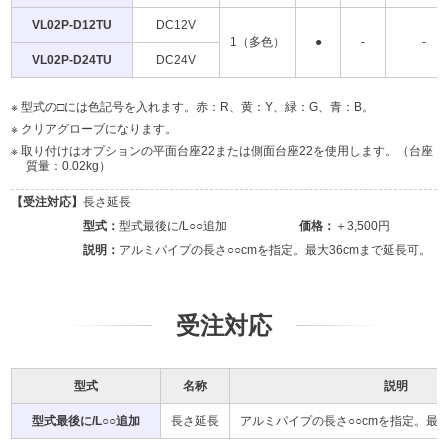
VL02P-D12TU
DC12V
1（多色）
●
-
-
VL02P-D24TU
DC24V
型式の□には色記号を入れます。赤：R、黄：Y、緑：G、青：B。
クリアグローブになります。
取り付けはオプションの平面台座22または側面台座22を使用します。（台座
質量：0.02kg）
長さ延長
型式最後に/L○○追加
＋3,500円
アルミパイプの長さ○○cmを指定。最大36cmまで延長可。
受注対応
型式
名称
説明
型式最後に/L○○追加
長さ延長
アルミパイプの長さ○○cmを指定。最大