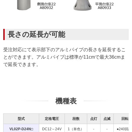
長さの延長が可能
受注対応にて表示部下のアルミパイプの長さを延長するこ
とができます。アルミパイプは標準が11cmで最大36cmま
で延長できます。
機種表
型式
定格電圧
段数
点灯
点滅
回転
VL02P-D24N□
DC12～24V
1（単色）
-
-
●240回/