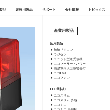
製品
遊技用製品
サポート
会社情報
トピックス
産業用製品
応用製品
無線リモコン
ラジセン
ユニット型送受信機
ニコソーラー・パワー
簡易車両入出庫警告灯
ニコFAX
ニコフォン
LED回転灯
ニコスリム
ニコスリム 多色
ニコミニ
ニコミニ 高輝度