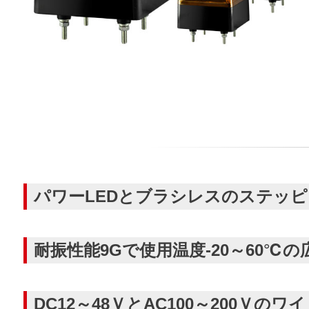
パワーLEDとブラシレスのステッ
耐振性能9Gで使用温度-20～60℃
DC12～48ＶとAC100～200Ｖ