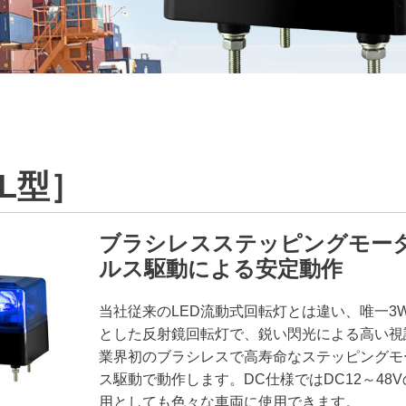
0L型］
ブラシレスステッピングモータ
ルス駆動による安定動作
当社従来のLED流動式回転灯とは違い、唯一3W
とした反射鏡回転灯で、鋭い閃光による高い視
業界初のブラシレスで高寿命なステッピングモ
ス駆動で動作します。DC仕様ではDC12～48
用としても色々な車両に使用できます。