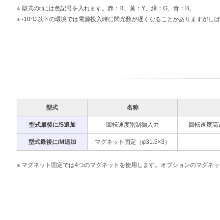
型式の□には色記号を入れます。赤：R、黄：Y、緑：G、青：B。
-10℃以下の環境では電源投入時に閃光数が遅くなることがありますがし
型式
名称
型式最後に/S追加
回転速度別制御入力
回転速度高
型式最後に/M追加
マグネット固定（φ31.5×3）
マグネット固定では4つのマグネットを使用します。オプションのマグネッ