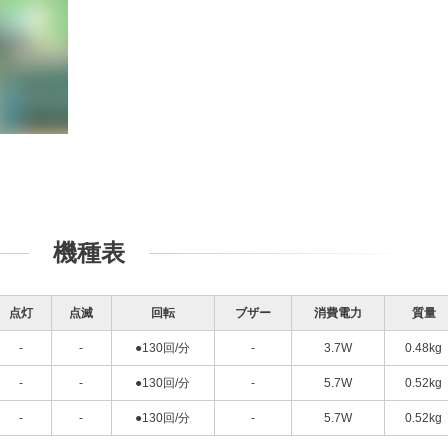
機種表
点灯
点滅
回転
ブザー
消費電力
質量
-
-
●130回/分
-
3.7W
0.48kg
-
-
●130回/分
-
5.7W
0.52kg
-
-
●130回/分
-
5.7W
0.52kg