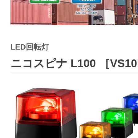
LED回転灯
ニコスピナ L100 ［VS1