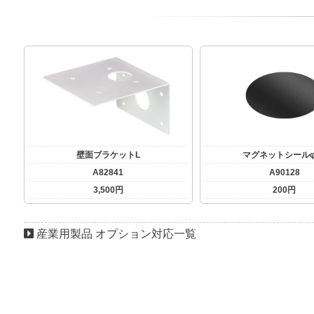
壁面ブラケットL
マグネットシールφ
A82841
A90128
3,500円
200円
産業用製品 オプション対応一覧