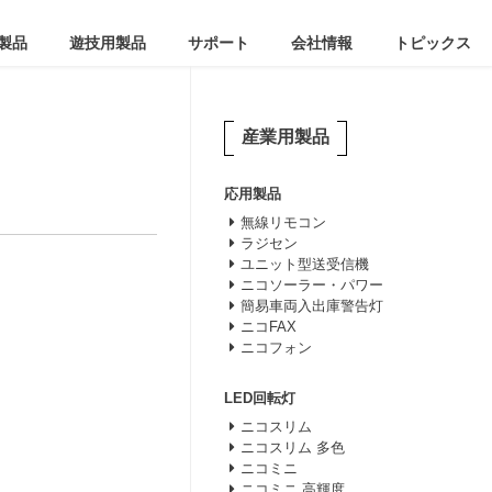
製品
遊技用製品
サポート
会社情報
トピックス
産業用製品
応用製品
無線リモコン
ラジセン
ユニット型送受信機
ニコソーラー・パワー
簡易車両入出庫警告灯
ニコFAX
ニコフォン
LED回転灯
ニコスリム
ニコスリム 多色
ニコミニ
ニコミニ 高輝度