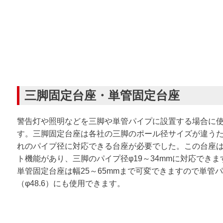
三脚固定台座・単管固定台座
警告灯や照明などを三脚や単管パイプに設置する場合に
す。三脚固定台座は各社の三脚のポール径サイズが違う
れのパイプ径に対応できる台座が必要でした。この台座
ト機能があり、三脚のパイプ径φ19～34mmに対応できま
単管固定台座は幅25～65mmまで可変できますので単管
（φ48.6）にも使用できます。