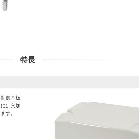
特長
と制御基板
部には穴加
きます。