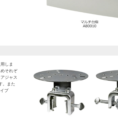
使用しま
ためそれぞ
はアジャス
す。また
パイプ