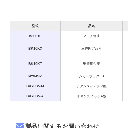
型式
品名
A80010
マルチ台座
BK10K3
三脚固定台座
BK10KT
単管用台座
NY94SP
シガープラグLD
BK7LBS/M
ボタンスイッチM型
BK7LBS/A
ボタンスイッチA型
製品に関するお問い合わせ