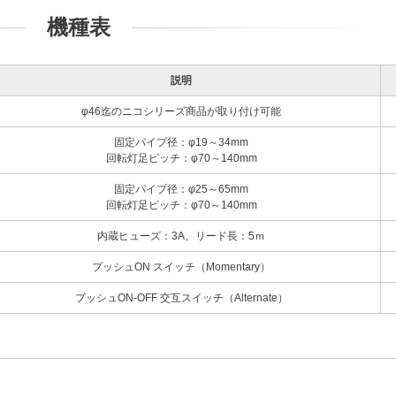
機種表
説明
φ46迄のニコシリーズ商品が取り付け可能
固定パイプ径：φ19～34mm
回転灯足ピッチ：φ70～140mm
固定パイプ径：φ25～65mm
回転灯足ピッチ：φ70～140mm
内蔵ヒューズ：3A、リード長：5ｍ
プッシュON スイッチ（Momentary）
プッシュON-OFF 交互スイッチ（Alternate）