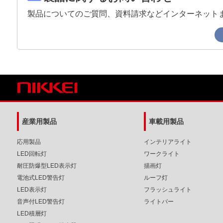
製品についてのご質問、資料請求などインターネット
産業用製品
車載用製品
応用製品
インテリアライト
LED回転灯
ワークライト
耐圧防爆型LED表示灯
描画灯
電池式LED警告灯
ルーフ灯
LED表示灯
フラッシュライト
音声付LED警告灯
ライトバー
LED積層灯