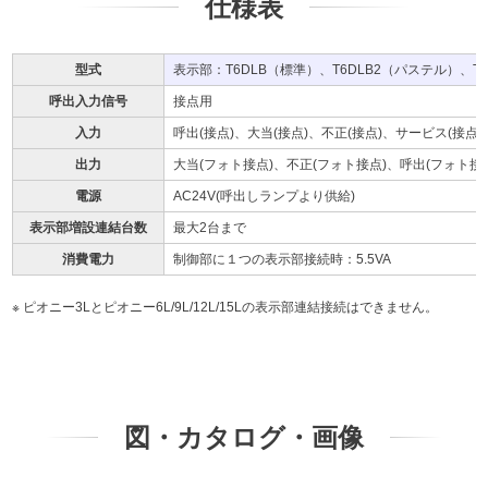
仕様表
型式
表示部：T6DLB（標準）、T6DLB2（パステル）、T
呼出入力信号
接点用
入力
呼出(接点)、大当(接点)、不正(接点)、サービス(接点)
出力
大当(フォト接点)、不正(フォト接点)、呼出(フォト接
電源
AC24V(呼出しランプより供給)
表示部増設連結台数
最大2台まで
消費電力
制御部に１つの表示部接続時：5.5VA
ピオニー3Lとピオニー6L/9L/12L/15Lの表示部連結接続はできません。
図・カタログ・画像