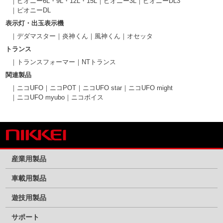
ピオニー6L・9L・12L・15L
ピオニー3L
ピオニーDL3
ピオニーDL
表示灯・出玉表示機
デダマスター
炎神くん
風神くん
オセッタ
トランス
トランスフォーマー
NTトランス
関連製品
ニコUFO
ニコPOT
ニコUFO star
ニコUFO might
ニコUFO myubo
ニコボイス
産業用製品
車載用製品
遊技用製品
サポート