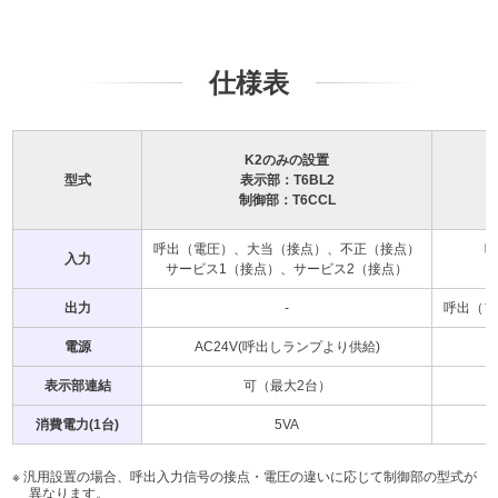
仕様表
K2のみの設置
型式
表示部：T6BL2
制御部：T6CCL
呼出（電圧）、大当（接点）、不正（接点）
呼
入力
サービス1（接点）、サービス2（接点）
出力
-
呼出（フ
電源
AC24V(呼出しランプより供給)
表示部連結
可（最大2台）
消費電力(1台)
5VA
汎用設置の場合、呼出入力信号の接点・電圧の違いに応じて制御部の型式が
異なります。