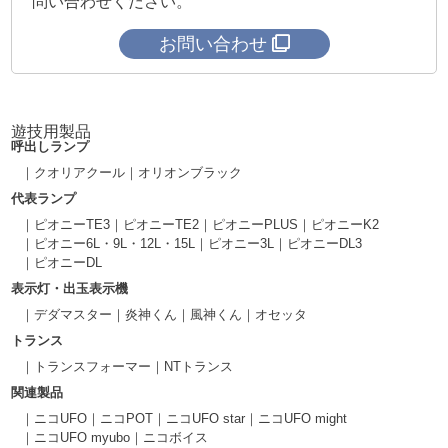
問い合わせください。
お問い合わせ
遊技用製品
呼出しランプ
クオリアクール
オリオンブラック
代表ランプ
ピオニーTE3
ピオニーTE2
ピオニーPLUS
ピオニーK2
ピオニー6L・9L・12L・15L
ピオニー3L
ピオニーDL3
ピオニーDL
表示灯・出玉表示機
デダマスター
炎神くん
風神くん
オセッタ
トランス
トランスフォーマー
NTトランス
関連製品
ニコUFO
ニコPOT
ニコUFO star
ニコUFO might
ニコUFO myubo
ニコボイス