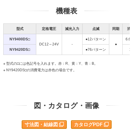
機種表
型式
定格電圧
減光入力
点滅
同期
消
NY9400DS□
●12パターン
6.6
DC12～24V
-
●
NY9420DS□
●76パターン
1
型式の□には色記号を入れます。赤：R、黄：Y、青：B。
NY9420DS□の消費電力は赤色の場合です。
図・カタログ・画像
寸法図・結線図
カタログPDF