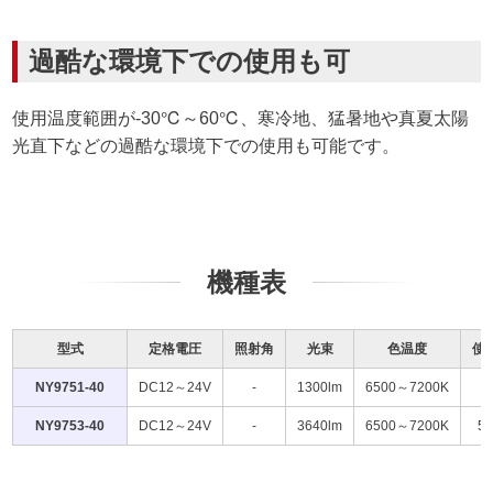
過酷な環境下での使用も可
使用温度範囲が-30℃～60℃、寒冷地、猛暑地や真夏太陽
光直下などの過酷な環境下での使用も可能です。
機種表
型式
定格電圧
照射角
光束
色温度
使
NY9751-40
DC12～24V
-
1300lm
6500～7200K
5
NY9753-40
DC12～24V
-
3640lm
6500～7200K
5