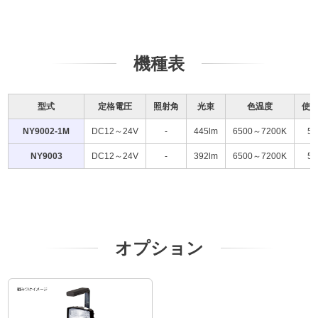
機種表
型式
定格電圧
照射角
光束
色温度
使用
NY9002-1M
DC12～24V
-
445lm
6500～7200K
5
NY9003
DC12～24V
-
392lm
6500～7200K
5
オプション